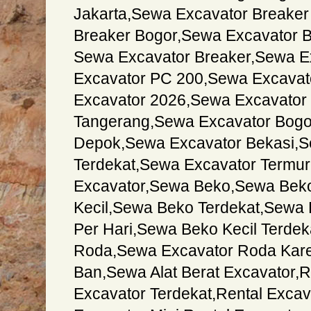
Jakarta
,
Sewa Excavator Breaker
Breaker Bogor
,
Sewa Excavator 
Sewa Excavator Breaker
,
Sewa E
Excavator PC 200
,
Sewa Excavat
Excavator 2026
,
Sewa Excavator 
Tangerang
,
Sewa Excavator Bogo
Depok
,
Sewa Excavator Bekasi
,
S
Terdekat
,
Sewa Excavator Termu
Excavator
,
Sewa Beko
,
Sewa Bek
Kecil
,
Sewa Beko Terdekat
,
Sewa 
Per Hari
,
Sewa Beko Kecil Terdek
Roda
,
Sewa Excavator Roda Kare
Ban
,
Sewa Alat Berat Excavator
,
R
Excavator Terdekat
,
Rental Excav