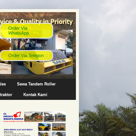
les
Sewa Tandem Roller
traktor
Kontak Kami