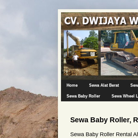
Home
Sewa Alat Berat
Sew
Sewa Baby Roller
Sewa Wheel 
Sewa Baby Roller, R
Sewa Baby Roller Rental A