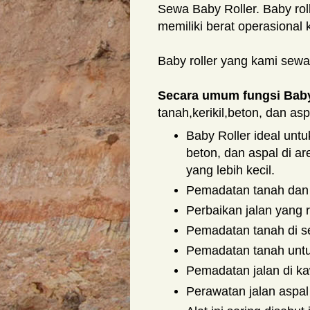
Sewa Baby Roller. Baby roll
memiliki berat operasional 
Baby roller yang kami sew
Secara umum fungsi Baby
tanah,kerikil,beton, dan asp
Baby Roller ideal unt
beton, dan aspal di ar
yang lebih kecil.
Pemadatan tanah dan 
Perbaikan jalan yang 
Pemadatan tanah di sek
Pemadatan tanah untu
Pemadatan jalan di 
Perawatan jalan aspal 