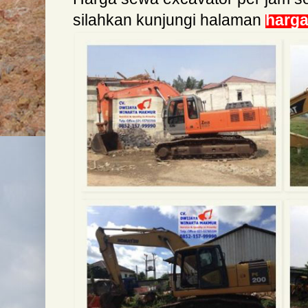
silahkan kunjungi halaman
harga