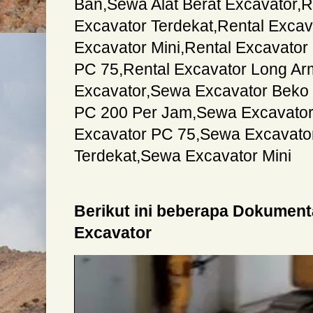
Ban
,
Sewa Alat Berat Excavator
,
R
Excavator Terdekat
,
Rental Excav
Excavator Mini
,
Rental Excavator
PC 75
,
Rental Excavator Long Ar
Excavator
,
Sewa Excavator Beko 
PC 200 Per Jam
,
Sewa Excavator 
Excavator PC 75
,
Sewa Excavator
Terdekat
,
Sewa Excavator Mini
Berikut ini beberapa Dokumen
Excavator