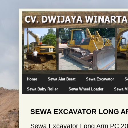
Home
Sewa Alat Berat
Sewa Excavator
S
Sewa Baby Roller
Sewa Wheel Loader
Sewa Mo
SEWA EXCAVATOR LONG AR
Sewa Excavator Long Arm PC 2