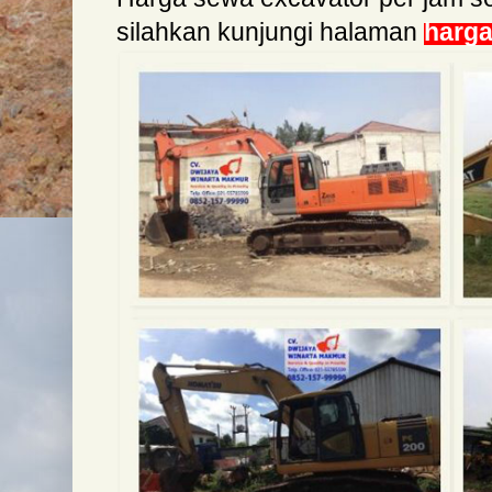
silahkan kunjungi halaman
harga