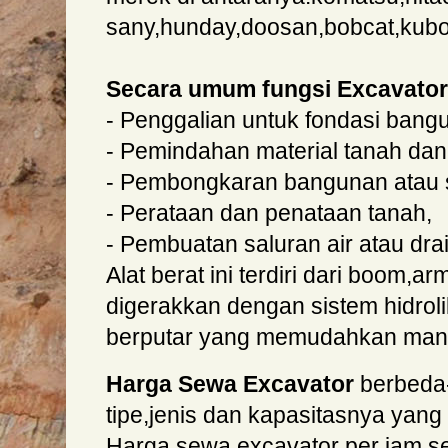
sany,hunday,doosan,bobcat,kubo
Secara umum fungsi Excavator
- Penggalian untuk fondasi bang
- Pemindahan material tanah dan
- Pembongkaran bangunan atau s
- Perataan dan penataan tanah,
- Pembuatan saluran air atau dra
Alat berat ini terdiri dari boom,
digerakkan dengan sistem hidroli
berputar yang memudahkan man
Harga Sewa Excavator
berbeda-
tipe,jenis dan kapasitasnya yang 
Harga sewa excavator per jam se