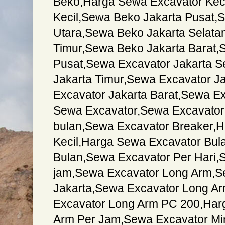
Beko
,
Harga Sewa Excavator Keci
Kecil
,
Sewa Beko Jakarta Pusat
,
S
Utara
,
Sewa Beko Jakarta Selata
Timur
,
Sewa Beko Jakarta Barat
,
S
Pusat
,
Sewa Excavator Jakarta S
Jakarta Timur
,
Sewa Excavator Ja
Excavator Jakarta Barat
,
Sewa Ex
Sewa Excavator
,
Sewa Excavator 
bulan
,
Sewa Excavator Breaker
,
H
Kecil
,
Harga Sewa Excavator Bul
Bulan
,
Sewa Excavator Per Hari
,
S
jam
,
Sewa Excavator Long Arm
,
S
Jakarta
,
Sewa Excavator Long A
Excavator Long Arm PC 200
,
Har
Arm Per Jam
,
Sewa Excavator Mi