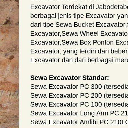
Excavator
Terdekat di Jabodetab
berbagai jenis tipe Excavator ya
dari tipe Sewa Bucket Excavator
Excavator,Sewa Wheel Excavato
Excavator,Sewa Box Ponton Exca
Excavator, yang terdiri dari beb
Excavator dan dari berbagai mere
Sewa Excavator Standar:
Sewa Excavator PC 300 (tersedi
Sewa Excavator PC 200 (tersedi
Sewa Excavator PC 100 (tersedi
Sewa Excavator Long Arm PC 2
Sewa Excavator Amfibi PC 210L