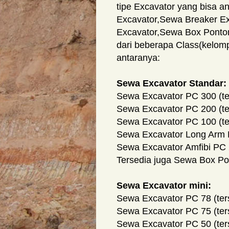
tipe Excavator yang bisa a
Excavator,Sewa Breaker E
Excavator,Sewa Box Ponton 
dari beberapa Class(kelomp
antaranya:
Sewa Excavator Standar:
Sewa Excavator PC 300 (te
Sewa Excavator PC 200 (te
Sewa Excavator PC 100 (te
Sewa Excavator Long Arm
Sewa Excavator Amfibi PC
Tersedia juga Sewa Box Po
Sewa Excavator mini:
Sewa Excavator PC 78 (ter
Sewa Excavator PC 75 (ter
Sewa Excavator PC 50 (ter