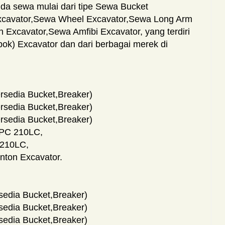
nda sewa mulai dari tipe Sewa Bucket
xcavator,Sewa Wheel Excavator,Sewa Long Arm
Excavator,Sewa Amfibi Excavator, yang terdiri
ok) Excavator dan dari berbagai merek di
rsedia Bucket,Breaker)
rsedia Bucket,Breaker)
rsedia Bucket,Breaker)
 PC 210LC,
 210LC,
nton Excavator.
sedia Bucket,Breaker)
sedia Bucket,Breaker)
sedia Bucket,Breaker)