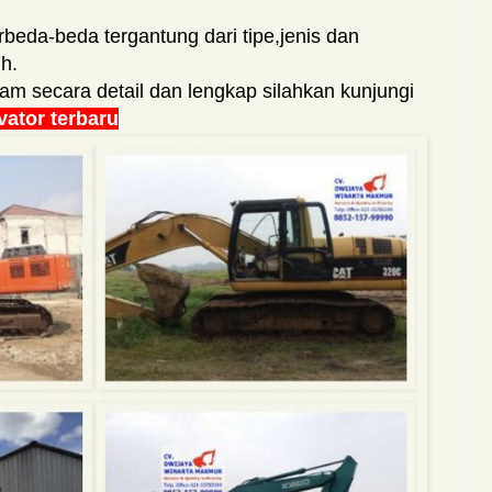
beda-beda tergantung dari tipe,jenis dan
h.
am secara detail dan lengkap silahkan kunjungi
ator terbaru