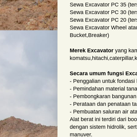
Sewa Excavator PC 35 (ter
Sewa Excavator PC 30 (ter
Sewa Excavator PC 20 (ter
Sewa Excavator Wheel atau
Bucket,Breaker)
Merek Excavator
yang kam
komatsu,hitachi,caterpilla
Secara umum fungsi Exca
- Penggalian untuk fondasi
- Pemindahan material tana
- Pembongkaran bangunan a
- Perataan dan penataan t
- Pembuatan saluran air at
Alat berat ini terdiri dari
dengan sistem hidrolik, s
manuver.