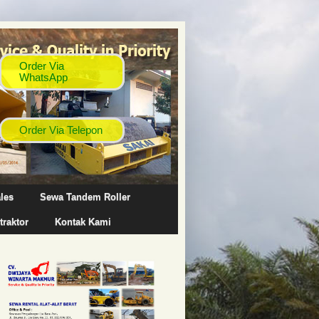
les
Sewa Tandem Roller
traktor
Kontak Kami