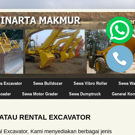
a Excavator
Sewa Bulldozer
Sewa Vibro Roller
Sewa Wa
Loader
Sewa Motor Grader
Sewa Dumptruck
General Kon
ATAU RENTAL EXCAVATOR
l Excavator, Kami menyediakan berbagai jenis