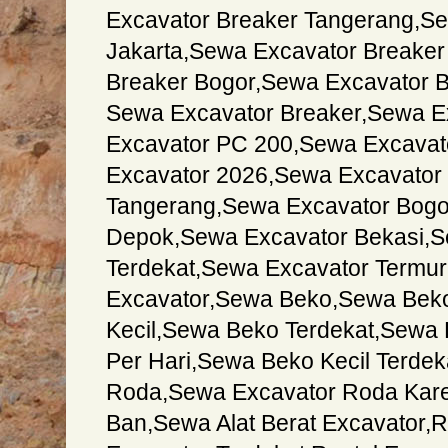
Excavator Breaker Tangerang
,
Se
Jakarta
,
Sewa Excavator Breaker
Breaker Bogor
,
Sewa Excavator 
Sewa Excavator Breaker
,
Sewa E
Excavator PC 200
,
Sewa Excavat
Excavator 2026
,
Sewa Excavator 
Tangerang
,
Sewa Excavator Bogo
Depok
,
Sewa Excavator Bekasi
,
S
Terdekat
,
Sewa Excavator Termu
Excavator
,
Sewa Beko
,
Sewa Bek
Kecil
,
Sewa Beko Terdekat
,
Sewa 
Per Hari
,
Sewa Beko Kecil Terdek
Roda
,
Sewa Excavator Roda Kare
Ban
,
Sewa Alat Berat Excavator
,
R