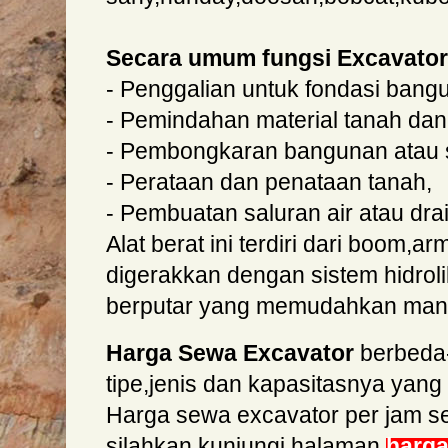
Secara umum fungsi Excavator
- Penggalian untuk fondasi bang
- Pemindahan material tanah dan
- Pembongkaran bangunan atau s
- Perataan dan penataan tanah,
- Pembuatan saluran air atau dra
Alat berat ini terdiri dari boom,
digerakkan dengan sistem hidroli
berputar yang memudahkan man
Harga Sewa Excavator
berbeda-
tipe,jenis dan kapasitasnya yang 
Harga sewa excavator per jam se
silahkan kunjungi halaman
harga