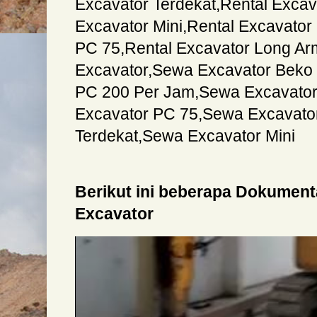
Excavator Terdekat
,
Rental Excav
Excavator Mini
,
Rental Excavator
PC 75
,
Rental Excavator Long Ar
Excavator
,
Sewa Excavator Beko 
PC 200 Per Jam
,
Sewa Excavator 
Excavator PC 75
,
Sewa Excavator
Terdekat
,
Sewa Excavator Mini
Berikut ini beberapa Dokumen
Excavator