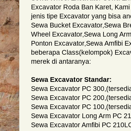
Excavator Roda Ban Karet,
Kami
jenis tipe Excavator yang bisa an
Sewa Bucket Excavator,Sewa Br
Wheel Excavator,Sewa Long Arm
Ponton Excavator,Sewa Amfibi Exc
beberapa Class(kelompok) Excav
merek di antaranya:
Sewa Excavator Standar:
Sewa Excavator PC 300,(tersedi
Sewa Excavator PC 200,(tersedi
Sewa Excavator PC 100,(tersedi
Sewa Excavator Long Arm PC 2
Sewa Excavator Amfibi PC 210L