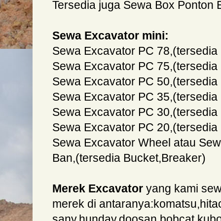
Tersedia juga Sewa Box Ponton 
Sewa Excavator mini:
Sewa Excavator PC 78,(tersedia
Sewa Excavator PC 75,(tersedia
Sewa Excavator PC 50,(tersedia
Sewa Excavator PC 35,(tersedia
Sewa Excavator PC 30,(tersedia
Sewa Excavator PC 20,(tersedia
Sewa Excavator Wheel atau Sew
Ban,(tersedia Bucket,Breaker)
Merek Excavator
yang kami sew
merek di antaranya:komatsu,hitach
sany,hunday,doosan,bobcat,kubo