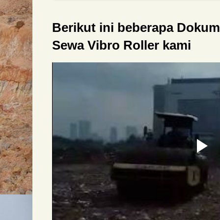
Berikut ini beberapa Doku
Sewa Vibro Roller kami