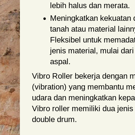
lebih halus dan merata.
Meningkatkan kekuatan d
tanah atau material lainny
Fleksibel untuk memada
jenis material, mulai dar
aspal.
Vibro Roller bekerja dengan 
(vibration) yang membantu m
udara dan meningkatkan kepad
Vibro roller memiliki dua jeni
double drum.