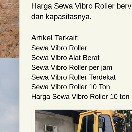
Harga Sewa Vibro Roller berva
dan kapasitasnya.
Artikel Terkait:
Sewa Vibro Roller
Sewa Vibro Alat Berat
Sewa Vibro Roller per jam
Sewa Vibro Roller Terdekat
Sewa Vibro Roller 10 Ton
Harga Sewa Vibro Roller 10 ton