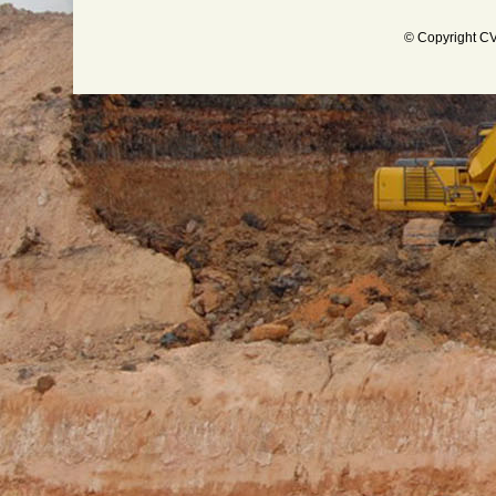
© Copyright CV