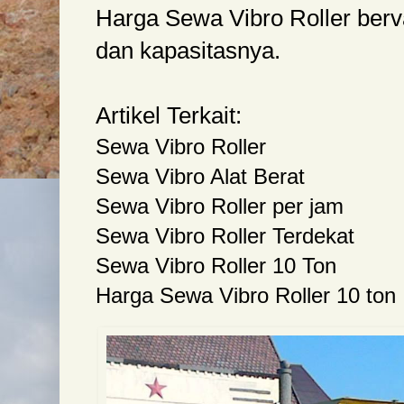
Harga Sewa Vibro Roller berva
dan kapasitasnya.
Artikel Terkait:
Sewa Vibro Roller
Sewa Vibro Alat Berat
Sewa Vibro Roller per jam
Sewa Vibro Roller Terdekat
Sewa Vibro Roller 10 Ton
Harga Sewa Vibro Roller 10 ton