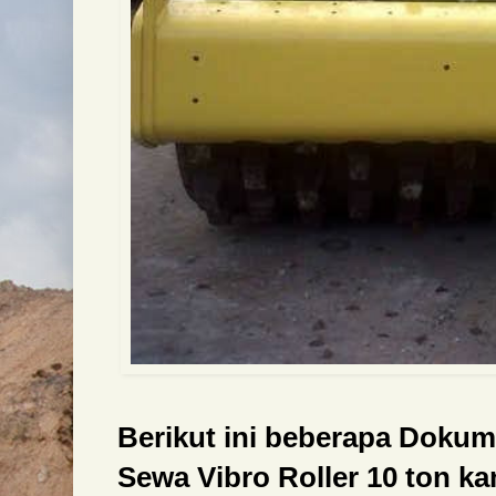
Berikut ini beberapa Doku
Sewa Vibro Roller 10 ton ka