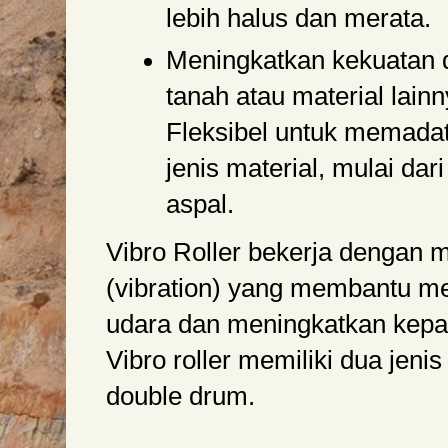
lebih halus dan merata.
Meningkatkan kekuatan d
tanah atau material lainny
Fleksibel untuk memada
jenis material, mulai dar
aspal.
Vibro Roller bekerja dengan 
(vibration) yang membantu m
udara dan meningkatkan kepad
Vibro roller memiliki dua jeni
double drum.