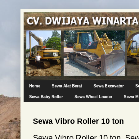
Home
Sewa Alat Berat
Sewa Excavator
S
Sewa Baby Roller
Sewa Wheel Loader
Sewa Mo
Sewa Vibro Roller 10 ton
Sewa Vibro Roller 10 ton, Se