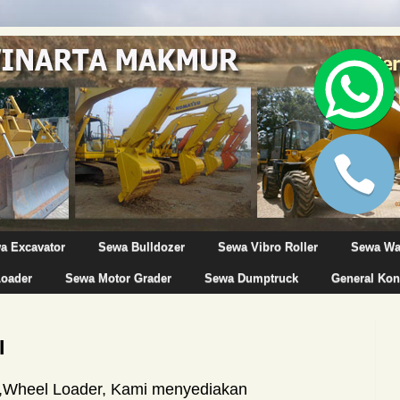
a Excavator
Sewa Bulldozer
Sewa Vibro Roller
Sewa Wa
Loader
Sewa Motor Grader
Sewa Dumptruck
General Kon
I
,Wheel Loader, Kami menyediakan