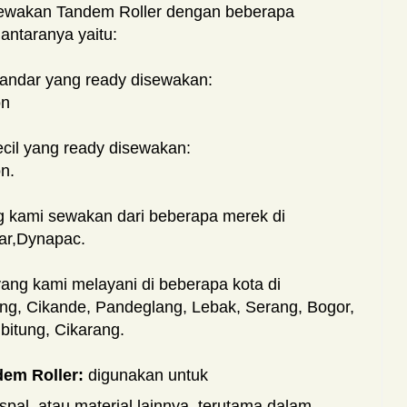
ewakan Tandem Roller dengan beberapa
antaranya yaitu:
tandar yang ready disewakan:
on
ecil yang ready disewakan:
n.
 kami sewakan dari beberapa merek di
lar,Dynapac.
ang kami melayani di beberapa kota di
ang, Cikande, Pandeglang, Lebak, Serang, Bogor,
ibitung, Cikarang.
em Roller:
digunakan untuk
pal, atau material lainnya, terutama dalam