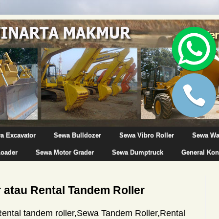
a Excavator
Sewa Bulldozer
Sewa Vibro Roller
Sewa Wa
Loader
Sewa Motor Grader
Sewa Dumptruck
General Kon
 atau Rental Tandem Roller
ental tandem roller,Sewa Tandem Roller,Rental