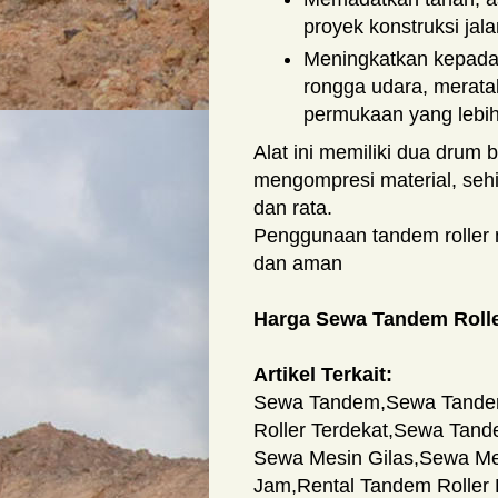
proyek konstruksi jala
Meningkatkan kepadat
rongga udara, merat
permukaan yang lebih
Alat ini memiliki dua drum
mengompresi material, seh
dan rata.
Penggunaan tandem roller m
dan aman
Harga Sewa Tandem Roll
Artikel Terkait:
Sewa Tandem
,
Sewa Tandem
Roller Terdekat
,
Sewa Tande
Sewa Mesin Gilas
,
Sewa Mes
Jam
,
Rental Tandem Roller