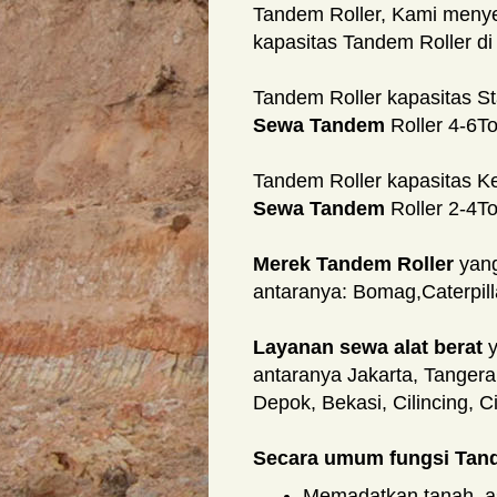
Tandem Roller, Kami meny
kapasitas Tandem Roller di 
Tandem Roller kapasitas S
Sewa Tandem
Roller 4-6T
Tandem Roller kapasitas K
Sewa Tandem
Roller 2-4To
Merek Tandem Roller
yang
antaranya: Bomag,Caterpil
Layanan sewa alat berat
y
antaranya Jakarta, Tanger
Depok, Bekasi, Cilincing, C
Secara umum fungsi Tand
Memadatkan tanah, as